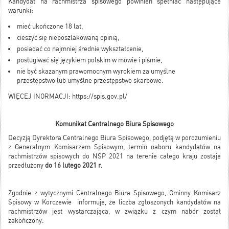
Kandydat na rachmistrza spisowego powinien spełniać następujące
warunki:
mieć ukończone 18 lat,
cieszyć się nieposzlakowaną opinią,
posiadać co najmniej średnie wykształcenie,
posługiwać się językiem polskim w mowie i piśmie,
nie być skazanym prawomocnym wyrokiem za umyślne
przestępstwo lub umyślne przestępstwo skarbowe.
WIĘCEJ INORMACJI:
https://spis.gov.pl/
Komunikat Centralnego Biura Spisowego
Decyzją Dyrektora Centralnego Biura Spisowego, podjętą w porozumieniu
z Generalnym Komisarzem Spisowym, termin naboru kandydatów na
rachmistrzów spisowych do NSP 2021 na terenie całego kraju zostaje
przedłużony
do 16 lutego 2021 r.
Zgodnie z wytycznymi Centralnego Biura Spisowego, Gminny Komisarz
Spisowy w Korczewie informuje, że liczba zgłoszonych kandydatów na
rachmistrzów jest wystarczająca, w związku z czym nabór został
zakończony.