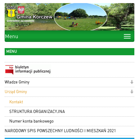
Menu
Toggle
naviga
MENU
Władze Gminy
Urząd Gminy
Kontakt
STRUKTURA ORGANIZACYJNA
Numer konta bankowego
NARODOWY SPIS POWSZECHNY LUDNOŚCI I MIESZKAŃ 2021