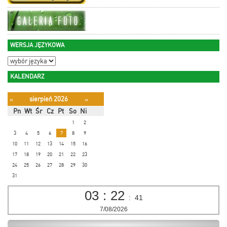
WERSJA JĘZYKOWA
KALENDARZ
sierpień 2026
«
»
Pn
Wt
Śr
Cz
Pt
So
Ni
1
2
3
4
5
6
7
8
9
10
11
12
13
14
15
16
17
18
19
20
21
22
23
24
25
26
27
28
29
30
31
03
:
22
:
42
7/08/2026