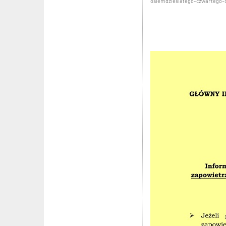
osiemdziesiatego-czwartego-