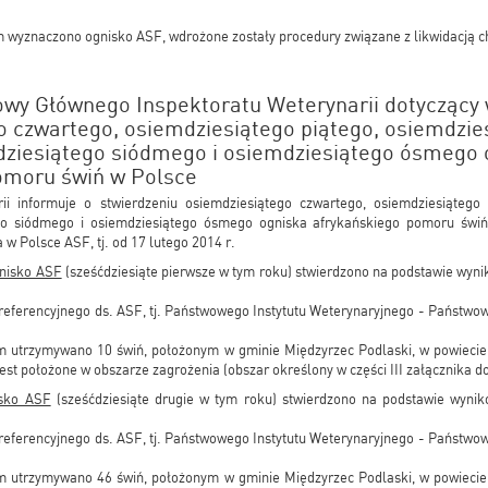
 wyznaczono ognisko ASF, wdrożone zostały procedury związane z likwidacją c
wy Głównego Inspektoratu Weterynarii dotyczący
o czwartego, osiemdziesiątego piątego, osiemdzie
dziesiątego siódmego i osiemdziesiątego ósmego 
omoru świń w Polsce
i informuje o stwierdzeniu osiemdziesiątego czwartego, osiemdziesiątego 
ego siódmego i osiemdziesiątego ósmego ogniska afrykańskiego pomoru świń
w Polsce ASF, tj. od 17 lutego 2014 r.
gnisko ASF
(sześćdziesiąte pierwsze w tym roku) stwierdzono na podstawie wyn
referencyjnego ds. ASF, tj. Państwowego Instytutu Weterynaryjnego - Państw
m utrzymywano 10 świń, położonym w gminie Międzyrzec Podlaski, w powiecie
est położone w obszarze zagrożenia (obszar określony w części III załącznika d
isko ASF
(sześćdziesiąte drugie w tym roku) stwierdzono na podstawie wyni
referencyjnego ds. ASF, tj. Państwowego Instytutu Weterynaryjnego - Państw
m utrzymywano 46 świń, położonym w gminie Międzyrzec Podlaski, w powiecie