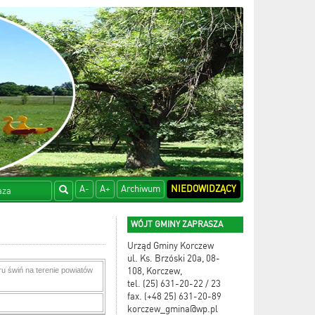
A-
A+
Archiwum
NIEDOWIDZĄCY
WÓJT GMINY ZAPRASZA
Urząd Gminy Korczew
ul. Ks. Brzóski 20a, 08-
u świń na terenie powiatów
108, Korczew,
tel. (25) 631-20-22 / 23
fax. (+48 25) 631-20-89
korczew_gmina@wp.pl