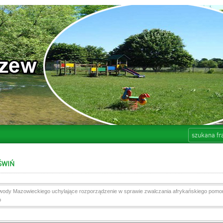
ŚWIŃ
ody Mazowieckiego uchylające rozporządzenie w sprawie zwalczania afrykańskiego pomor
o