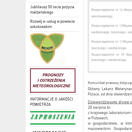
Jublileusz 50 lecia pożycia
Rozporządzenie nr 14 Wojew
małżeńskiego
sokołowskiego
Rozwój e-usług w powiecie
Rozporządzenie nr 13Wojewo
sokołowskim
siedleckiego, łosickiego i s
Rozporządzenie nr 11Wojewo
łosickiego i siedleckiego
Rozporządzenie nr 10 Woj
łosickiego i siedleckiego
Komunikat prasowy dotycząc
Główny Lekarz Weterynari
Polsce, od dnia stwierdzen
INFORMACJE O JAKOŚCI
Dziewięćdziesiąte drugie 
POWIETRZA
28 sierpnia br.
z krajowego laboratorium 
w Puławach,
w gospodarstwie, w któ
mazowieckim. Gospodarst