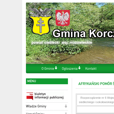
O Gminie
Ogłoszenia
Kontakt
MENU
AFRYKAŃSKI POMÓR 
Rozporządzenie nr 6 Wojew
siedleckiego i sokołowskieg
Władze Gminy