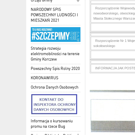
Urząd Gminy
Rozporządzenie Wojewody 
NARODOWY SPIS
nowodworskiego, otwockiego
POWSZECHNY LUDNOŚCI I
Miasta Stołecznego Warsz
MIESZKAŃ 2021
Rozporządzenie Nr 1 Wojew
sokołowskiego
Strategia rozwoju
elektromobilności na terenie
Gminy Korczew
INFORMACJA JAK POST
Powszechny Spis Rolny 2020
KORONAWIRUS
Ochrona Danych Osobowych
Informacja o kursowaniu
promu na rzece Bug