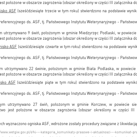
est położone w obszarze zagrożenia (obszar określony w części III załącznika d
nisko ASF
(sześćdziesiąte trzecie w tym roku) stwierdzono na podstawie wyn
referencyjnego ds. ASF, tj. Państwowego Instytutu Weterynaryjnego - Państw
m utrzymywano 9 świń, położonym w gminie Miedzyrzęc Podlaski, w powiecie
est położone w obszarze zagrożenia (obszar określony w części III załącznika d
nisko ASF
(sześćdziesiąte czwarte w tym roku) stwierdzono na podstawie wyn
referencyjnego ds. ASF, tj. Państwowego Instytutu Weterynaryjnego - Państw
ym utrzymywano 22 świnie, położonym w gminie Biała Podlaska, w powiecie 
est położone w obszarze zagrożenia (obszar określony w części III załącznika d
isko ASF
(sześćdziesiąte piąte w tym roku) stwierdzono na podstawie wyni
referencyjnego ds. ASF, tj. Państwowego Instytutu Weterynaryjnego - Państw
rym utrzymywano 27 świń, położonym w gminie Korczew, w powiecie sie
wo jest położone w obszarze zagrożenia (obszar określony w części III 
ch wyznaczono ogniska ASF, wdrożone zostały procedury związane z likwidacją
//www.wetgiw.gov.pl/694---kategoria_komunikaty-prasowe-i-aktualnosci---komunikat-pr