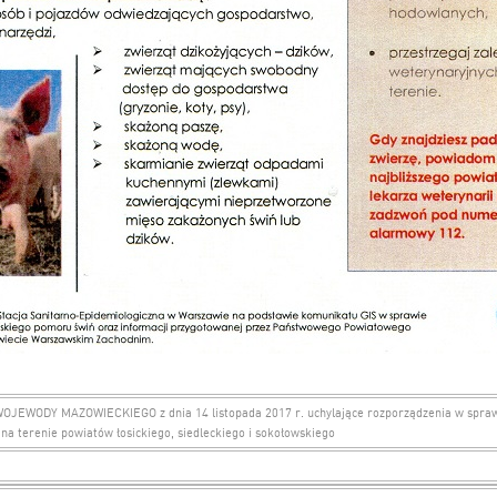
EWODY MAZOWIECKIEGO z dnia 14 listopada 2017 r. uchylające rozporządzenia w spraw
na terenie powiatów łosickiego, siedleckiego i sokołowskiego