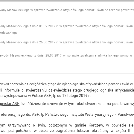
ody Mazowieckiego w sprawie zwalczania afrykańskiego pomoru świń na terenie powiatów 
dy Mazowieckiego z dnia 01.09.2017 r. w sprawie zwalczania afrykańskiego pomoru świń 
okołowskiego
dy Mazowieckiego z dnia 25.08.2017 r. w sprawie zwalczania afrykańskiego pomoru świń 
ewody Mazowieckiego z dnia 25.07.2017 w sprawie zwalczania afrykańskiego pomoru
y wyznaczenia dziewięćdziesiątego drugiego ogniska afrykańskiego pomoru świń w
i informuje o stwierdzeniu dziewięćdziesiątego drugiego ogniska afrykańs
ia występowania w Polsce ASF, tj. od 17 lutego 2014 r.
ognisko ASF
(sześćdziesiąte dziewiąte w tym roku) stwierdzono na podstawie 
referencyjnego ds. ASF, tj. Państwowego Instytutu Weterynaryjnego - Państw
rym utrzymywano 6 świń, położonym w gminie Korczew, w powiecie sie
wo jest położone w obszarze zagrożenia (obszar określony w części III 