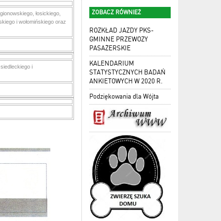
ZOBACZ RÓWNIEŻ
ionowskiego, łosickiego,
kiego i wołomińskiego oraz
ROZKŁAD JAZDY PKS-
GMINNE PRZEWOZY
PASAŻERSKIE
KALENDARIUM
iedleckiego i
STATYSTYCZNYCH BADAŃ
ANKIETOWYCH W 2020 R.
Podziękowania dla Wójta