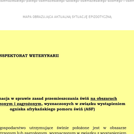
osiemdziesiatego-piatego-osiemdziesiatego-szostego-osiemdziesiatego-siodmego-i-osie
MAPA OBRAZUJĄCA AKTUALNĄ SYTUACJĘ EPIZOOTYCZNĄ