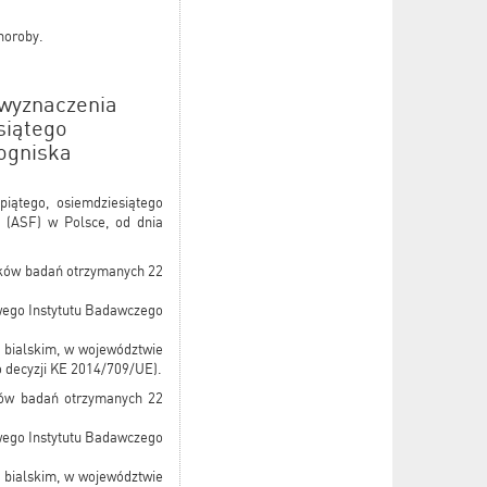
horoby.
 wyznaczenia
siątego
ogniska
piątego, osiemdziesiątego
 (ASF) w Polsce, od dnia
ików badań otrzymanych 22
owego Instytutu Badawczego
 bialskim, w województwie
o decyzji KE 2014/709/UE).
ków badań otrzymanych 22
owego Instytutu Badawczego
 bialskim, w województwie