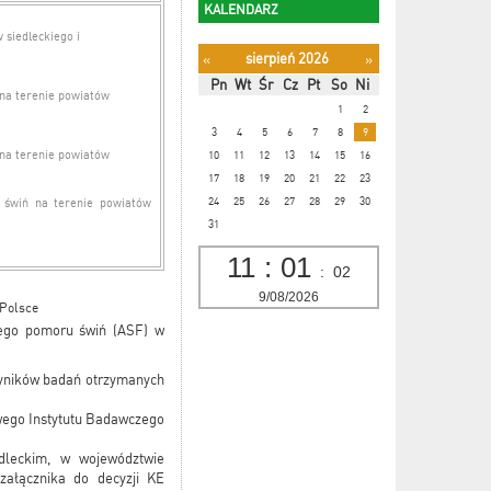
KALENDARZ
siedleckiego i
sierpień 2026
«
»
Pn
Wt
Śr
Cz
Pt
So
Ni
na terenie powiatów
1
2
3
4
5
6
7
8
9
na terenie powiatów
10
11
12
13
14
15
16
17
18
19
20
21
22
23
24
25
26
27
28
29
30
 świń na terenie powiatów
31
11
:
01
:
04
9/08/2026
 Polsce
kiego pomoru świń (ASF) w
wyników badań otrzymanych
owego Instytutu Badawczego
dleckim, w województwie
załącznika do decyzji KE