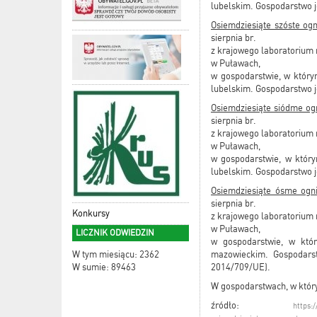
lubelskim. Gospodarstwo j
Osiemdziesiąte szóste og
sierpnia br.
z krajowego laboratorium 
w Puławach,
w gospodarstwie, w który
lubelskim. Gospodarstwo j
Osiemdziesiąte siódme og
sierpnia br.
z krajowego laboratorium 
w Puławach,
w gospodarstwie, w któr
lubelskim. Gospodarstwo j
Osiemdziesiąte ósme ogn
sierpnia br.
Konkursy
z krajowego laboratorium 
w Puławach,
LICZNIK ODWIEDZIN
w gospodarstwie, w któ
mazowieckim. Gospodarst
W tym miesiącu: 2362
2014/709/UE).
W sumie: 89463
W gospodarstwach, w który
źródło:
https: