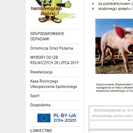
GOSPODAROWANIE
ODPADAMI
Ochotnicza Straż Pożarna
WYBORY DO IZB
ROLNICZYCH 28 LIPCA 2019
Rewitalizacja
Kasa Rolniczego
Ubezpieczenia Społecznego
Sport
Gospodarka
ROZPORZĄDZENIE Nr 18 WOJ
afrykańskiego pomoru świń 
ŁOWIECTWO