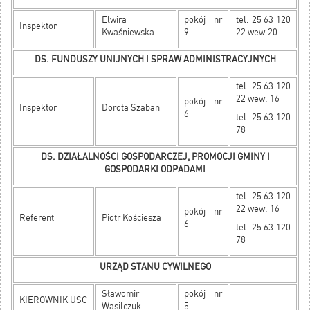
Elwira
pokój nr
tel. 25 63 120
Inspektor
Kwaśniewska
9
22 wew.20
DS. FUNDUSZY UNIJNYCH I SPRAW ADMINISTRACYJNYCH
tel. 25 63 120
22 wew. 16
pokój nr
Inspektor
Dorota Szaban
6
tel. 25 63 120
78
DS. DZIAŁALNOŚCI GOSPODARCZEJ, PROMOCJI GMINY I
GOSPODARKI ODPADAMI
tel. 25 63 120
22 wew. 16
pokój nr
Referent
Piotr Kościesza
6
tel. 25 63 120
78
URZĄD STANU CYWILNEGO
Sławomir
pokój nr
KIEROWNIK USC
Wasilczuk
5