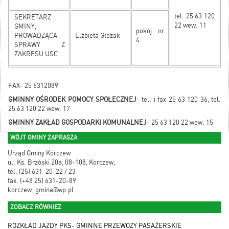
tel. 25 63 120
SEKRETARZ
22 wew. 11
GMINY,
pokój nr
PROWADZĄCA
Elżbieta Głozak
4
SPRAWY Z
ZAKRESU USC
FAX- 25 6312089
GMINNY OŚRODEK POMOCY SPOŁECZNEJ
- tel. i fax 25 63 120 36, tel.
25 63 120 22 wew. 17
GMINNY ZAKŁAD GOSPODARKI KOMUNALNEJ
- 25 63 120 22 wew. 15
WÓJT GMINY ZAPRASZA
Urząd Gminy Korczew
ul. Ks. Brzóski 20a, 08-108, Korczew,
tel. (25) 631-20-22 / 23
fax. (+48 25) 631-20-89
korczew_gmina@wp.pl
ZOBACZ RÓWNIEŻ
ROZKŁAD JAZDY PKS- GMINNE PRZEWOZY PASAŻERSKIE