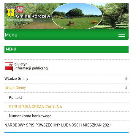
Menu
Toggle
naviga
MENU
Władze Gminy
Urząd Gminy
Kontakt
STRUKTURA ORGANIZACYJNA
Numer konta bankowego
NARODOWY SPIS POWSZECHNY LUDNOŚCI I MIESZKAŃ 2021