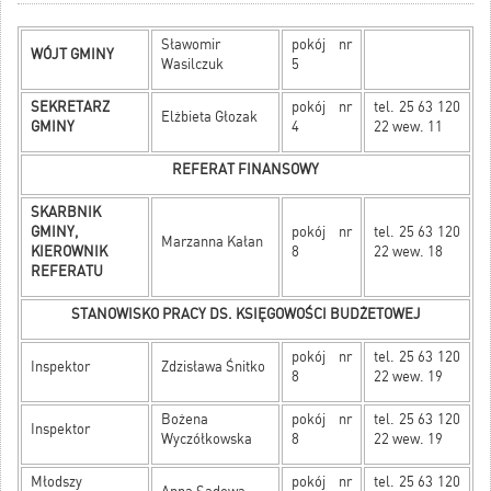
Sławomir
pokój nr
WÓJT GMINY
Wasilczuk
5
SEKRETARZ
pokój nr
tel. 25 63 120
Elżbieta Głozak
GMINY
4
22 wew. 11
REFERAT FINANSOWY
SKARBNIK
GMINY,
pokój nr
tel. 25 63 120
Marzanna Kałan
KIEROWNIK
8
22 wew. 18
REFERATU
STANOWISKO PRACY DS. KSIĘGOWOŚCI BUDŻETOWEJ
pokój nr
tel. 25 63 120
Inspektor
Zdzisława Śnitko
8
22 wew. 19
Bożena
pokój nr
tel. 25 63 120
Inspektor
Wyczółkowska
8
22 wew. 19
Młodszy
pokój nr
tel. 25 63 120