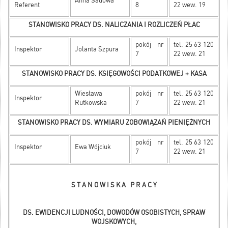
Anna Sadowa
Referent
8
22 wew. 19
STANOWISKO PRACY DS. NALICZANIA I ROZLICZEŃ PŁAC
pokój nr
tel. 25 63 120
Inspektor
Jolanta Szpura
7
22 wew. 21
STANOWISKO PRACY DS. KSIĘGOWOŚCI PODATKOWEJ + KASA
Wiesława
pokój nr
tel. 25 63 120
Inspektor
Rutkowska
7
22 wew. 21
STANOWISKO PRACY DS. WYMIARU ZOBOWIĄZAŃ PIENIĘŻNYCH
pokój nr
tel. 25 63 120
Inspektor
Ewa Wójciuk
7
22 wew. 21
S T A N O W I S K A P R A C Y
DS. EWIDENCJI LUDNOŚCI, DOWODÓW OSOBISTYCH, SPRAW
WOJSKOWYCH,