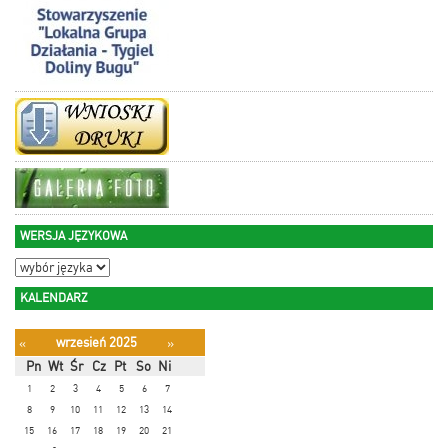
WERSJA JĘZYKOWA
KALENDARZ
wrzesień 2025
«
»
Pn
Wt
Śr
Cz
Pt
So
Ni
1
2
3
4
5
6
7
8
9
10
11
12
13
14
15
16
17
18
19
20
21