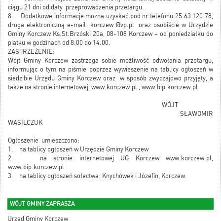
ciągu 21 dni od daty przeprowadzenia przetargu.
8. Dodatkowe informacje można uzyskać pod nr telefonu 25 63 120 78,
droga elektroniczną e-mail: korczew @vp.pl oraz osobiście w Urzędzie
Gminy Korczew Ks.St.Brzóski 20a, 08-108 Korczew – od poniedziałku do
piątku w godzinach od 8.00 do 14.00.
ZASTRZEŻENIE:
Wójt Gminy Korczew zastrzega sobie możliwość odwołania przetargu,
informując o tym na piśmie poprzez wywieszenie na tablicy ogłoszeń w
siedzibie Urzędu Gminy Korczew oraz w sposób zwyczajowo przyjęty, a
także na stronie internetowej www.korczew.pl , www.bip.korczew.pl
WÓJT
SŁAWOMIR
WASILCZUK
Ogłoszenie umieszczono:
1. na tablicy ogłoszeń w Urzędzie Gminy Korczew
2. na stronie internetowej UG Korczew www.korczew.pl,
www.bip.korczew.pl
3. na tablicy ogłoszeń sołectwa: Knychówek i Józefin, Korczew.
WÓJT GMINY ZAPRASZA
Urząd Gminy Korczew