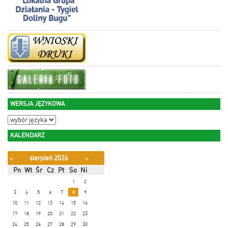
WERSJA JĘZYKOWA
KALENDARZ
sierpień 2026
«
»
Pn
Wt
Śr
Cz
Pt
So
Ni
1
2
3
4
5
6
7
8
9
10
11
12
13
14
15
16
17
18
19
20
21
22
23
24
25
26
27
28
29
30