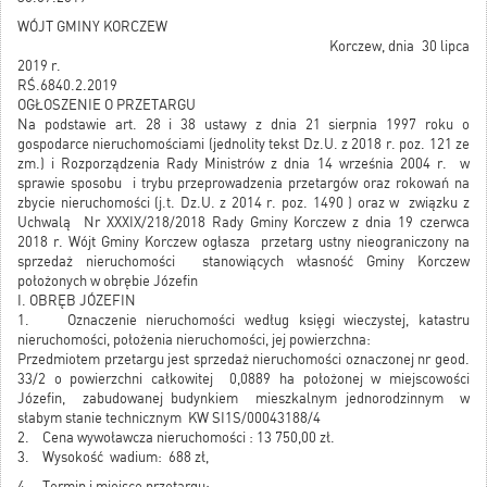
WÓJT GMINY KORCZEW
Korczew, dnia 30 lipca
2019 r.
RŚ.6840.2.2019
OGŁOSZENIE O PRZETARGU
Na podstawie art. 28 i 38 ustawy z dnia 21 sierpnia 1997 roku o
gospodarce nieruchomościami (jednolity tekst Dz.U. z 2018 r. poz. 121 ze
zm.) i Rozporządzenia Rady Ministrów z dnia 14 września 2004 r. w
sprawie sposobu i trybu przeprowadzenia przetargów oraz rokowań na
zbycie nieruchomości (j.t. Dz.U. z 2014 r. poz. 1490 ) oraz w związku z
Uchwalą Nr XXXIX/218/2018 Rady Gminy Korczew z dnia 19 czerwca
2018 r. Wójt Gminy Korczew ogłasza przetarg ustny nieograniczony na
sprzedaż nieruchomości stanowiących własność Gminy Korczew
położonych w obrębie Józefin
I. OBRĘB JÓZEFIN
1. Oznaczenie nieruchomości według księgi wieczystej, katastru
nieruchomości, położenia nieruchomości, jej powierzchna:
Przedmiotem przetargu jest sprzedaż nieruchomości oznaczonej nr geod.
33/2 o powierzchni całkowitej 0,0889 ha położonej w miejscowości
Józefin, zabudowanej budynkiem mieszkalnym jednorodzinnym w
słabym stanie technicznym KW SI1S/00043188/4
2. Cena wywoławcza nieruchomości : 13 750,00 zł.
3. Wysokość wadium: 688 zł,
4. Termin i miejsce przetargu: