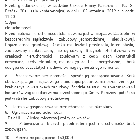
Przetarg odbędzie się w siedzibie Urzędu Gminy Korczew ul. Ks. St.
Brzóski 20a (sala konferencyjna) w dniu 03 września 2019 r. o godz.
11.00
5.Opis
nieruchomości
Przedmiotowa nieruchomość zlokalizowana jest w miejscowość Józefin, w
bezpośrednim sąsiedztwie zabudowy jednorodzinnej i siedliskowej.
Dojazd drogą gruntową. Działka ma kształt prostokąta, teren płaski,
zadrzewiony i zakrzaczony, nie ogrodzony. Budynek zlokalizowany w
granicach nieruchomości zbudowany z cegły, dach konstrukcji
drewnianej, kryty eternitem, ma dostęp do linii energetycznej, brak
dostępu do pozostałych mediów, wymaga generalnego remontu.
6. Przeznaczenie nieruchomości i sposób jej zagospodarowania: Brak
obowiązującego miejscowego planu zagospodarowania przestrzennego,
brak decyzji o warunkach zabudowy. Zgodnie ze studium uwarunkowań i
kierunków zagospodarowania przestrzennego Gminy Korczew położona
jest w strefie zabudowy siedliskowej
7. Termin zagospodarowania nieruchomości: nie określony.
8. Ograniczenia nieruchomości:
Dział III i IV Księgi wieczystej wolny od wpisów.
9. Zobowiązania, których przedmiotem jest nieruchomość: brak
zobowiązań.
10. Minimalne postąpienie: 150,00 zł.