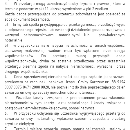
3. W przetargu mogą uczestniczyć osoby fizyczne i prawne , które w
terminie podanym w pkt 11 uiszczą wymienione w pkt 3 wadium.
Każda osoba przystępująca do przetargu zobowiązana jest posiadać ze
sobą dokument tożsamości.
a) firmy lub spółki przystępujące do przetargu muszą przedłożyć wypis
z odpowiedniego rejestru lub ewidencji działalności gospodarczej wraz z
ważnymi pełnomocnictwami notarialnymi lub poświadczonymi
notarialnie.
b) w przypadku zamiaru nabycia nieruchomości w ramach wspólności
ustawowej małżeńskiej, wadium musi być wpłacone przez obojga
współmałżonków. Do przetargu muszą przystąpić oboje
współmałżonkowie, chyba że zostanie przedłożona przez uczestnika
przetargu pisemna zgoda na nabycie nieruchomości, wyrażona przez
drugiego współmałżonka.
4. Cena sprzedawanej nieruchomości podlega zapłacie jednorazowo,
przelewem na rachunek bankowy Urzędu Gminy Korczew nr 88 9194
0007 0075 0471 2000 0020, nie później niż do dnia poprzedzającego dzień
zawarcia umowy sprzedaży nieruchomości u notariusza.
5. Wszelkie koszty związane z przeniesieniem prawa własności
nieruchomości w tym koszty aktu notarialnego i koszty związane z
postępowaniem wieczysto-księgowym, ponosi nabywca.
6. W przypadku uchylenia się uczestnika wygrywającego przetarg od
zawarcia umowy notarialnej, wpłacone wadium przepada, a przetarg
czyni się niebyłym.
7. Termin i miejsce zawarcia umowy notarialnej zostanie ustalony w