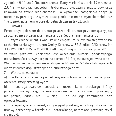
zgodnie z § 14 ust.3 Rozporządzenia Rady Ministrów z dnia 14 września
2004 r. w sprawie sposobu i trybu przeprowadzania przetargów oraz
rokowań na zbycie nieruchomości o wysokości postąpienia decydują
uczestnicy przetargu, z tym że postąpienie nie może wynosić mniej niż
1% z zaokrągleniem w górę do pełnych dziesiątek złotych.
11. UWAGI:
Przed przystąpieniem do przetargu uczestnik przetargu zobowiązany jest
zapoznać się z przedmiotem przetargu i Regulaminem przetargu.
1. Wymienione w pkt 3 wadium w pieniądzu musi być zaksięgowane na
rachunku bankowym Urzędu Gminy Korczew w BS Siedlce O/Korczew Nr
33 9194 0007 0075 0471 2000 0040 najpóźniej w dniu 29 sierpnia 2019 r.
W tytule przelewu konieczne jest określenie numeru geodezyjnego
nieruchomości i nazwy obrębu na sprzedaż której wadium jest wpłacone.
Wadium może być wniesione w obligacjach Skarbu Państwa lub papierach
wartościowych dopuszczonych do publicznego obrotu.
2. Wpłacone wadium:
a) podlega zaliczeniu na poczet ceny nieruchomości zaoferowanej przez
oferenta, który przetarg wygrał;
b) podlega zwrotowi pozostałym uczestnikom przetargu, którzy
przetargu nie wygrają, zostanie zwrócone po rozstrzygnięciu przetargu,
nie później jednak niż w ciągu 3 dni od jego zamknięcia, bez
oprocentowania;
c) przepada, jeżeli oferent, który wygrał przetarg, uchyli się od zawarcia
umowy sprzedaży w formie aktu notarialnego, natomiast przetarg czyni
się niebyłym.