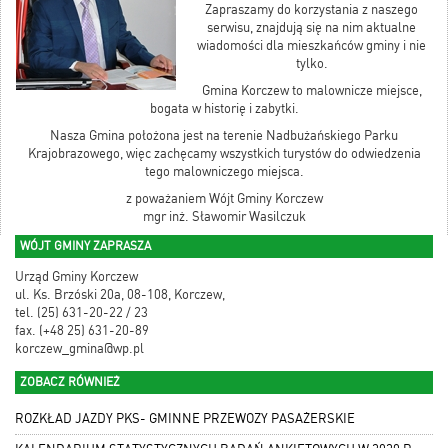
Zapraszamy do korzystania z naszego
serwisu, znajdują się na nim aktualne
wiadomości dla mieszkańców gminy i nie
tylko.
Gmina Korczew to malownicze miejsce,
bogata w historię i zabytki.
Nasza Gmina położona jest na terenie Nadbużańskiego Parku
Krajobrazowego, więc zachęcamy wszystkich turystów do odwiedzenia
tego malowniczego miejsca.
z poważaniem Wójt Gminy Korczew
mgr inż. Sławomir Wasilczuk
WÓJT GMINY ZAPRASZA
Urząd Gminy Korczew
ul. Ks. Brzóski 20a, 08-108, Korczew,
tel. (25) 631-20-22 / 23
fax. (+48 25) 631-20-89
korczew_gmina@wp.pl
ZOBACZ RÓWNIEŻ
ROZKŁAD JAZDY PKS- GMINNE PRZEWOZY PASAŻERSKIE