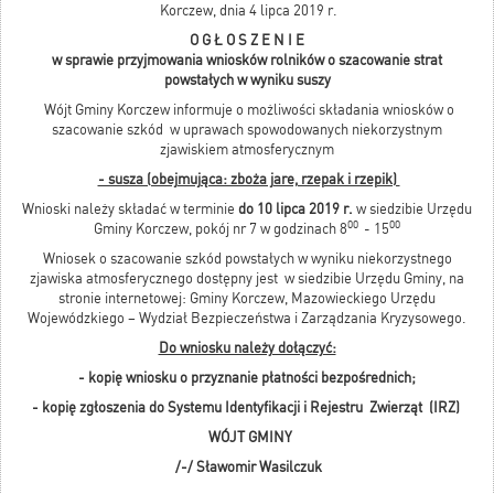
Korczew, dnia 4 lipca 2019 r.
O G Ł O S Z E N I E
w sprawie przyjmowania wniosków rolników o szacowanie strat
powstałych w wyniku suszy
Wójt Gminy Korczew informuje o możliwości składania wniosków o
szacowanie szkód w uprawach spowodowanych niekorzystnym
zjawiskiem atmosferycznym
- susza (obejmująca: zboża jare, rzepak i rzepik)
Wnioski należy składać w terminie
do 10 lipca 2019 r.
w siedzibie Urzędu
00
00
Gminy Korczew, pokój nr 7 w godzinach 8
- 15
Wniosek o szacowanie szkód powstałych w wyniku niekorzystnego
zjawiska atmosferycznego dostępny jest w siedzibie Urzędu Gminy, na
stronie internetowej: Gminy Korczew, Mazowieckiego Urzędu
Wojewódzkiego – Wydział Bezpieczeństwa i Zarządzania Kryzysowego.
Do wniosku należy dołączyć:
- kopię wniosku o przyznanie płatności bezpośrednich;
- kopię zgłoszenia do Systemu Identyfikacji i Rejestru
Zwierząt (IRZ)
WÓJT GMINY
/-/ Sławomir Wasilczuk