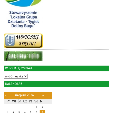
WERSJA JĘZYKOWA
KALENDARZ
sierpień 2026
«
»
Pn
Wt
Śr
Cz
Pt
So
Ni
1
2
3
4
5
6
7
8
9