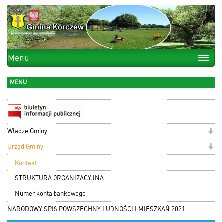
Menu
Toggle
naviga
MENU
Władze Gminy
Urząd Gminy
Kontakt
STRUKTURA ORGANIZACYJNA
Numer konta bankowego
NARODOWY SPIS POWSZECHNY LUDNOŚCI I MIESZKAŃ 2021