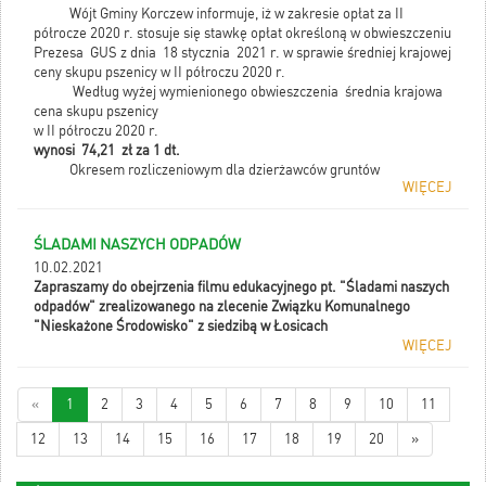
Wójt Gminy Korczew informuje, iż w zakresie opłat za II
półrocze 2020 r. stosuje się stawkę opłat określoną w obwieszczeniu
Prezesa GUS z dnia 18 stycznia 2021 r. w sprawie średniej krajowej
ceny skupu pszenicy w II półroczu 2020 r.
Według wyżej wymienionego obwieszczenia średnia krajowa
cena skupu pszenicy
w II półroczu 2020 r.
wynosi 74,21 zł za 1 dt.
Okresem rozliczeniowym dla dzierżawców gruntów
WIĘCEJ
komunalnych położonych na terenie Gminy Korczew jest półrocze
od dnia 1 sierpnia 2020 r. do dnia 31 grudnia 2020 r.
Termin wpłaty czynszu dzierżawnego z tytułu dzierżawy gruntów za
ŚLADAMI NASZYCH ODPADÓW
II półrocze 2020 r. upływa z dniem 28 lutego 2021 r.
10.02.2021
Zapraszamy do obejrzenia filmu edukacyjnego pt. "Śladami naszych
odpadów" zrealizowanego na zlecenie Związku Komunalnego
"Nieskażone Środowisko" z siedzibą w Ł
osicach
WIĘCEJ
«
1
2
3
4
5
6
7
8
9
10
11
12
13
14
15
16
17
18
19
20
»