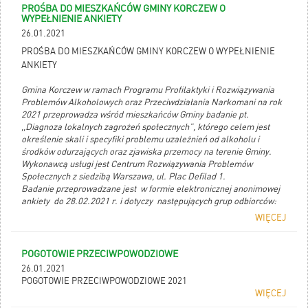
PROŚBA DO MIESZKAŃCÓW GMINY KORCZEW O
WYPEŁNIENIE ANKIETY
26.01.2021
PROŚBA DO MIESZKAŃCÓW GMINY KORCZEW O WYPEŁNIENIE
ANKIETY
Gmina Korczew w ramach Programu Profilaktyki i Rozwiązywania
Problemów Alkoholowych oraz Przeciwdziałania Narkomani na rok
2021 przeprowadza wśród mieszkańców Gminy badanie pt.
,,Diagnoza lokalnych zagrożeń społecznych”, którego celem jest
określenie skali i specyfiki problemu uzależnień od alkoholu i
środków odurzających oraz zjawiska przemocy na terenie Gminy.
Wykonawcą usługi jest Centrum Rozwiązywania Problemów
Społecznych z siedzibą Warszawa, ul. Plac Defilad 1.
Badanie przeprowadzane jest w formie elektronicznej anonimowej
ankiety do 28.02.2021 r. i dotyczy następujących grup odbiorców:
uczniów klas VI-VIII szkół podstawowych na terenie Gminy
WIĘCEJ
dorosłych mieszkańców Gminy
sprzedawców napojów alkoholowych na terenie Gminy
POGOTOWIE PRZECIWPOWODZIOWE
(telefoniczna lub elektroniczna ankieta)
26.01.2021
Prosimy mieszkańców o zaangażowanie i pomoc w przeprowadzeniu
POGOTOWIE PRZECIWPOWODZIOWE 2021
badania poprzez wzięcie udziału/uzupełnienie ankiety
WIĘCEJ
elektronicznej.