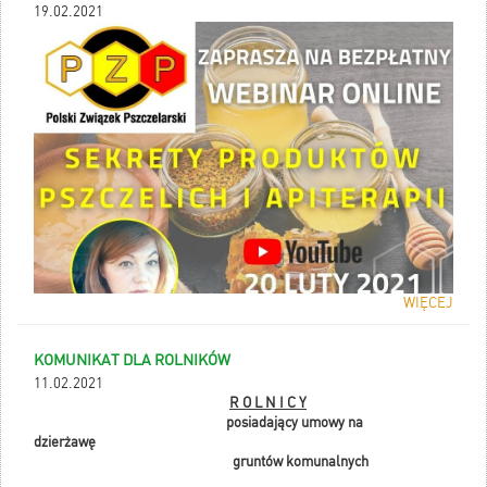
19.02.2021
WIĘCEJ
KOMUNIKAT DLA ROLNIKÓW
11.02.2021
R O L N I C Y
posiadający umowy na
dzierżawę
gruntów komunalnych